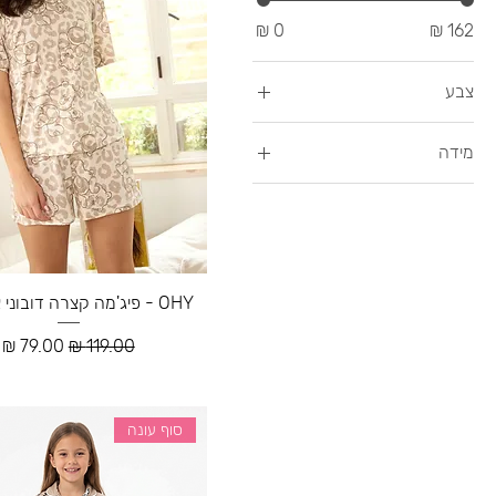
צבע
מידה
6
8
10
12
OHY - פיג'מה קצרה דובוני אכפת לי
14
מחיר רגיל
מחיר מבצ
16
L
L-XL
סוף עונה
M
M-L