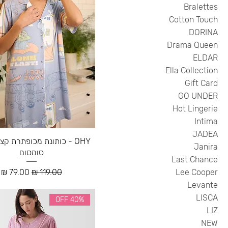
Bralettes
Cotton Touch
DORINA
Drama Queen
ELDAR
Ella Collection
Gift Card
GO UNDER
Hot Lingerie
Intima
JADEA
OHY - כותונת מכופתרת ק
Janira
סומסום
Last Chance
מחיר רגיל
מחיר מבצ
Lee Cooper
Levante
LISCA
40% OFF
LIZ
NEW