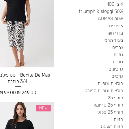
4 ב-100
50% triumph & sloggi
60% ADMAS
אביזרים
בגדי חוף
ביגוד תרמי
גברים
גוזיות
גופיות
גרביונים
Bonita De Mas - סט
גרביים
3/4 כותנה
חולצות וגופיות
חולצות וגופיות ספורט
מחיר רגיל
מחיר מב
חורף 25
חורף 25 טריומף
NEW
חורף 25 סלוגי
חזיות
חזיות ב50%