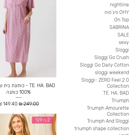
nightline
OHY פיג'מות
On Top
SABRINA
SALE
sexy
Sloggi
Sloggi Go Crush
Sloggi Go Daily Cotton
sloggi weekend
Sloggi- ZERO Feel 2.0
TE. HA. BAD - כותונת ב
Collection
100% כותנה
TE. HA. BAD.
Triumph
מחיר רגיל
מחיר מבצ
Triumph Amourette
Collection
2 ב-129
Triumph And Sloggi
triumph shape collection