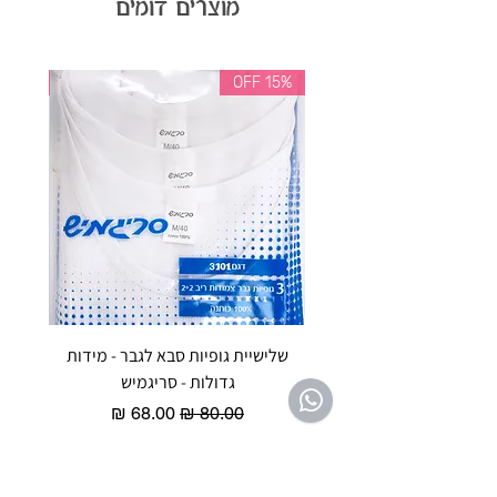
מוצרים דומים
35% OFF
15% OFF
שלישיית גופיות סבא לגבר - מידות
reeze P
גדולות - סריגמיש
EX - טריומף חזיית ספורט מרופדת
מחיר רגיל
מחיר מבצע