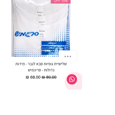
35% OFF
15% OFF
התייעצי איתנו בוואטסאפ
שלישיית גופיות סבא לגבר - מידות
reeze P
גדולות - סריגמיש
EX - טריומף חזיית ספורט מרופדת
מחיר רגיל
מחיר מבצע