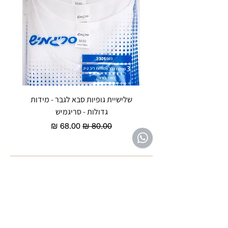
שלישיית גופיות סבא לגבר - מידות
reeze P
גדולות - סריגמיש
EX - טריומף חזיית ספורט מרופדת
מחיר רגיל
מחיר מבצע