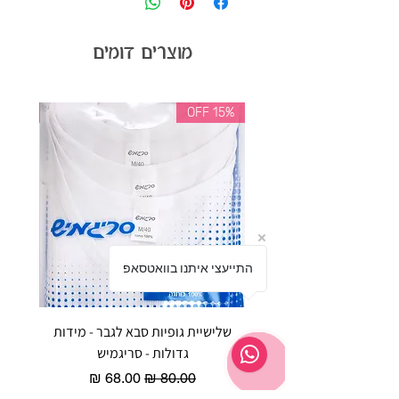
מוצרים דומים
35% OFF
15% OFF
התייעצי איתנו בוואטסאפ
שלישיית גופיות סבא לגבר - מידות
reeze P
גדולות - סריגמיש
EX - טריומף חזיית ספורט מרופדת
מחיר רגיל
מחיר מבצע