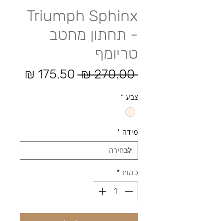
Triumph Sphinx
- תחתון מחטב
טריומף
מחיר רגיל
מחיר
 ‏270.00 ‏₪ 
צבע
*
מידה
*
כמות
*