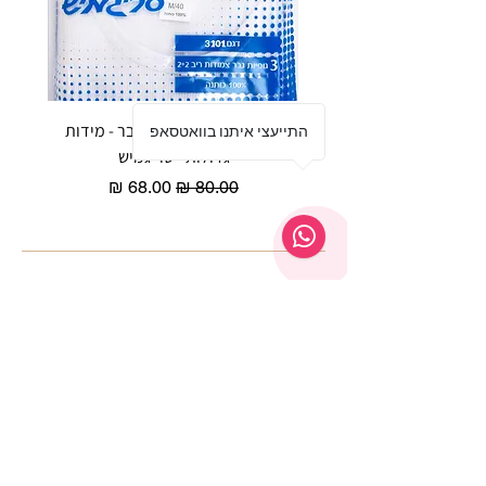
שלישיית גופיות סבא לגבר - מידות
reeze P
התייעצי איתנו בוואטסאפ
גדולות - סריגמיש
EX - טריומף חזיית ספורט מרופדת
מחיר רגיל
מחיר מבצע
שירות לקוחות ת'ציצי פנימה