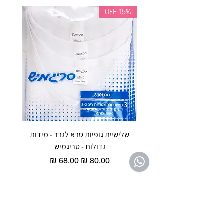
35% OFF
15% OFF
שלישיית גופיות סבא לגבר - מידות
reeze P
גדולות - סריגמיש
EX - טריומף חזיית ספורט מרופדת
מחיר רגיל
מחיר מבצע