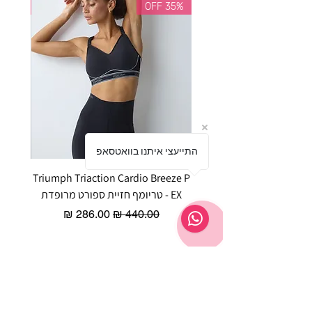
35% OFF
35% OFF
התייעצי איתנו בוואטסאפ
Triumph Triaction Cardio Breeze P
EX - טריומף חזיית ספורט מרופדת
ר
מחיר רגיל
מחיר מבצע