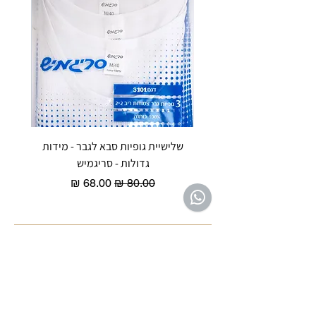
שלישיית גופיות סבא לגבר - מידות
reeze P
גדולות - סריגמיש
EX - טריומף חזיית ספורט מרופדת
מחיר רגיל
מחיר מבצע