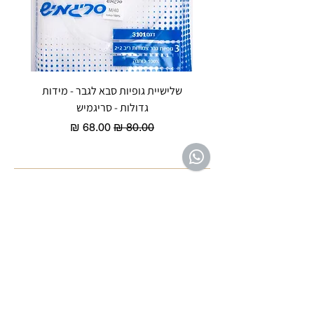
שלישיית גופיות סבא לגבר - מידות
reeze P
גדולות - סריגמיש
EX - טריומף חזיית ספורט מרופדת
מחיר רגיל
מחיר מבצע
שירות לקוחות ת'ציצי פנימה