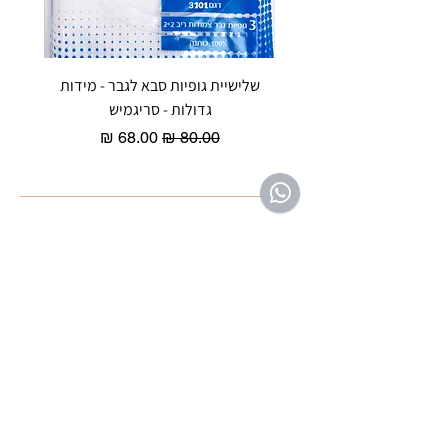
שלישיית גופיות סבא לגבר - מידות
reeze P
גדולות - סריגמיש
EX - טריומף חזיית ספורט מרופדת
מחיר רגיל
מחיר מבצע
שירות לקוחות ת'ציצי פנימה
לחצי ליציר
ת קשר
053-3047042
tazizipnima@gmail.com