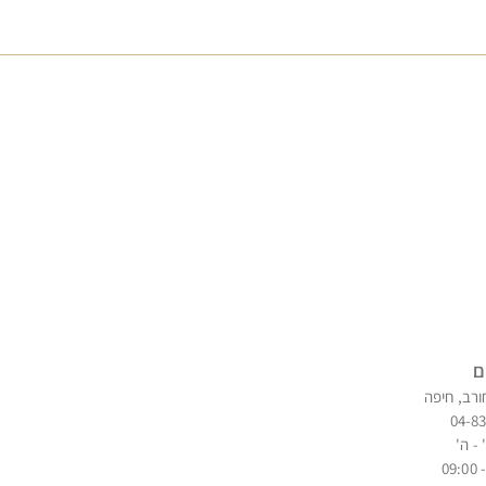
ם
ורב, חיפה
04-8
 - ה'