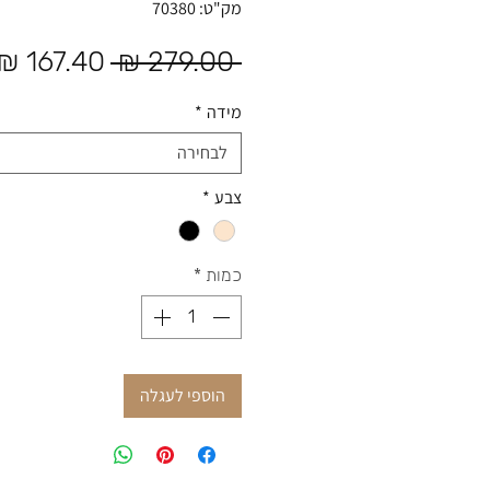
מק"ט: 70380
מחיר רגיל
 ‏279.00 ‏₪ 
מידה
*
לבחירה
צבע
*
כמות
*
הוספי לעגלה