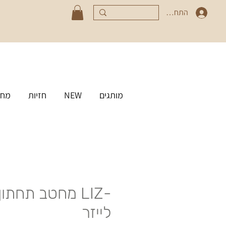
התחברי
מותגים
NEW
חזיות
מחט
-LIZ מחטב תחתו
לייזר