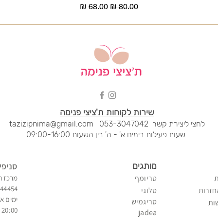
מחיר רגיל
מחיר מבצע
שירות לקוחות ת'ציצי פנימה
לחצי ליציר
ת קשר
053-3047042
tazizipnima@gmail.com
שעות פעילות בימים א' - ה' בין השעות 09:00-16:00
מותגים
סני
פי
טריומף
מרכז ח
344454
חזרות
סלוגי
ימים א'
סריגמיש
ות
20:00 - 09:00
jadea