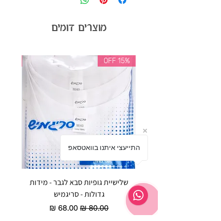
מוצרים דומים
35% OFF
15% OFF
התייעצי איתנו בוואטסאפ
שלישיית גופיות סבא לגבר - מידות
reeze P
גדולות - סריגמיש
EX - טריומף חזיית ספורט מרופדת
מחיר רגיל
מחיר מבצע