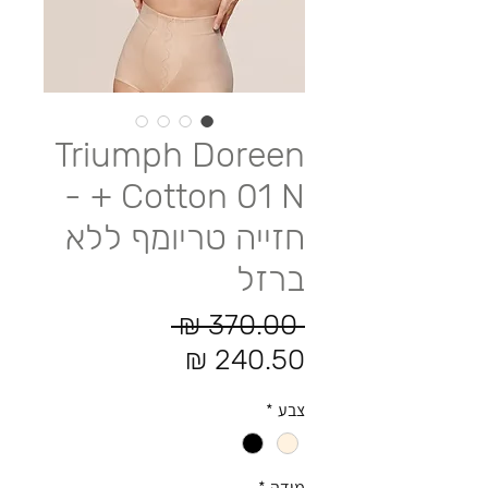
Triumph Doreen
+ Cotton 01 N -
חזייה טריומף ללא
ברזל
מחיר רגיל
 ‏370.00 ‏₪ 
מחיר מבצע
צבע
*
מידה
*