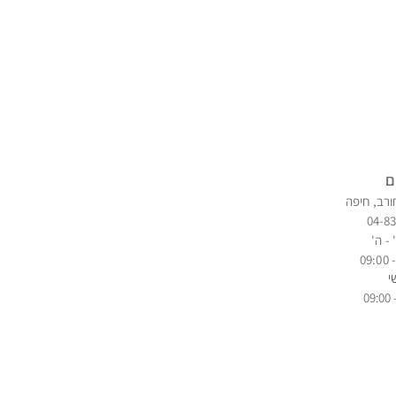
ם
ורב, חיפה
04-8
 - ה'
י