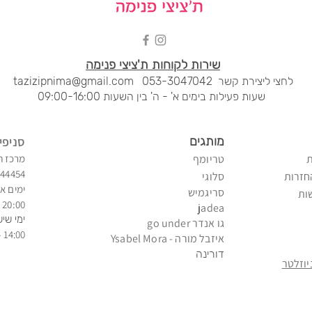
שירות לקוחות ת'ציצי פנימה
לחצי ליציר
ת קשר
053-3047042
tazizipnima@gmail.com
שעות פעילות בימים א' - ה' בין השעות 09:00-16:00
מותגים
סני
פי
טריומף
מרכז ח
344454
חזרות
סלוגי
ימים א'
סריגמיש
ות
20:00 - 09:00
jadea
ימי שיש
גו אנדר go under
14:00 - 09:00
איזב
ל מורה - Ysabel Mora
דורינה
וזלטר