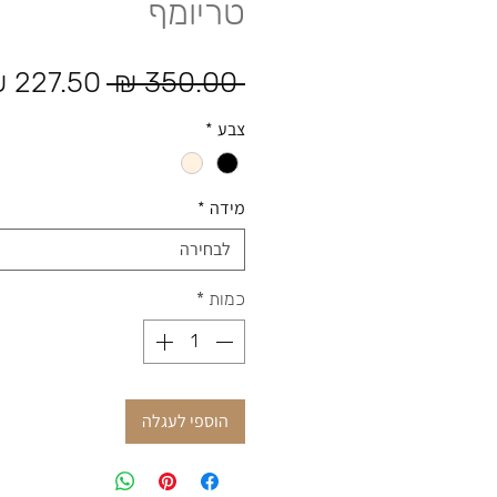
טריומף
מחיר רגיל
 ‏350.00 ‏₪ 
צבע
*
מידה
*
לבחירה
כמות
*
הוספי לעגלה