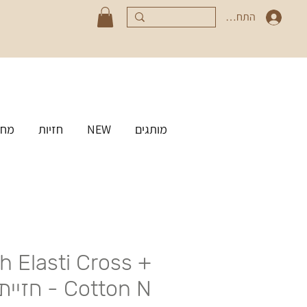
התחברי
מותגים
NEW
חזיות
מחט
h Elasti Cross +
Cotton N - ח