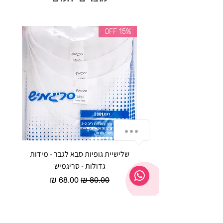
35% OFF
15% OFF
התייעצי איתנו בוואטסאפ
שלישיית גופיות סבא לגבר - מידות
reeze P
גדולות - סריגמיש
EX - טריומף חזיית ספורט מרופדת
מחיר רגיל
מחיר מבצע