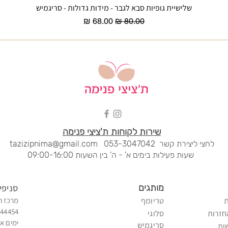
שלישיית גופיות סבא לגבר - מידות גדולות - סריגמיש
תצוגה מהירה
מחיר רגיל
מחיר מבצע
שירות לקוחות ת'ציצי פנימה
לחצי ליציר
ת קשר
053-3047042
tazizipnima@gmail.com
שעות פעילות בימים א' - ה' בין השעות 09:00-16:00
מותגים
סני
פי
טריומף
מרכז ח
344454
חזרות
סלוגי
ימים א'
סריגמיש
ות