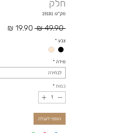
חלק
מק"ט: 19181
מחיר רגיל
מחי
 ‏49.90 ‏₪ 
צבע
*
מידה
*
לבחירה
כמות
*
הוספי לעגלה