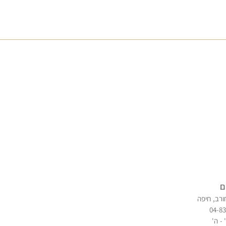
ם
ורב, חיפה
04-8
 - ה'