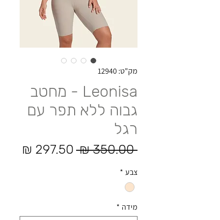
מק"ט: 12940
Leonisa - מחטב
גבוה ללא תפר עם
רגל
מחיר רגיל
מחיר
 ‏350.00 ‏₪ 
צבע
*
מידה
*