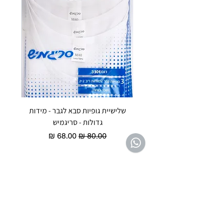
שלישיית גופיות סבא לגבר - מידות
reeze P
גדולות - סריגמיש
EX - טריומף חזיית ספורט מרופדת
מחיר רגיל
מחיר מבצע