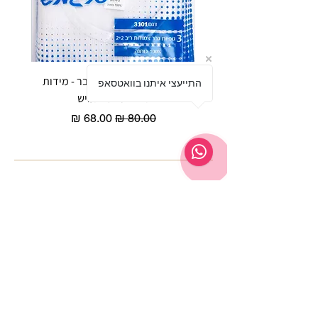
שלישיית גופיות סבא לגבר - מידות
reeze P
התייעצי איתנו בוואטסאפ
גדולות - סריגמיש
EX - טריומף חזיית ספורט מרופדת
מחיר רגיל
מחיר מבצע
שירות לקוחות ת'ציצי פנימה
לחצי ליציר
ת קשר
053-3047042