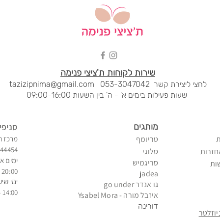
שירות לקוחות ת'ציצי פנימה
לחצי ליציר
ת קשר
053-3047042
tazizipnima@gmail.com
שעות פעילות בימים א' - ה' בין השעות 09:00-16:00
מותגים
סני
פי
טריומף
מרכז ח
344454
חזרות
סלוגי
ימים א'
סריגמיש
ות
20:00 - 09:00
jadea
ימי שיש
גו אנדר go under
14:00 - 09:00
איזב
ל מורה - Ysabel Mora
דורינה
וזלטר