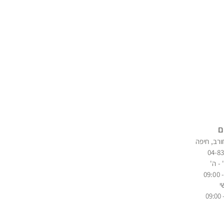
ם
ורב, חיפה
04-8
 - ה'
י