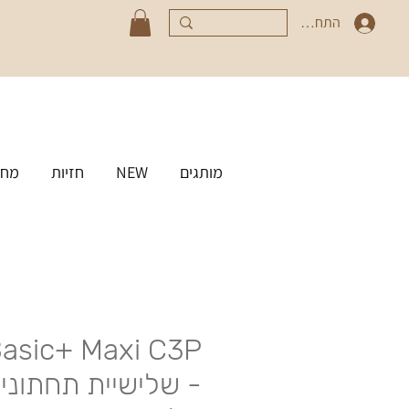
התחברי
מותגים
NEW
חזיות
מחט
Basic+ Maxi C3P
- שלישיית תחתוני