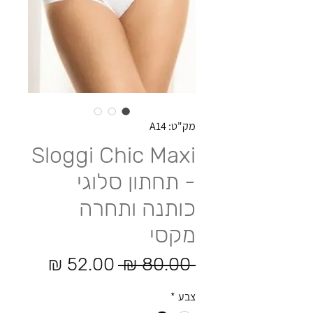
מק"ט: A14
Sloggi Chic Maxi
- תחתון סלוגי
כותנה ותחרה
מקסי
מחיר רגיל
מחיר מ
 ‏80.00 ‏₪ 
צבע
*