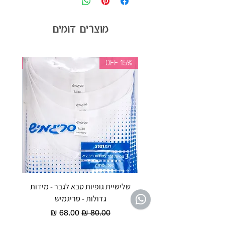
מוצרים דומים
35% OFF
15% OFF
שלישיית גופיות סבא לגבר - מידות
reeze P
גדולות - סריגמיש
EX - טריומף חזיית ספורט מרופדת
מחיר רגיל
מחיר מבצע