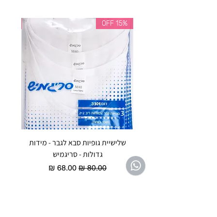
35% OFF
15% OFF
שלישיית גופיות סבא לגבר - מידות
reeze P
גדולות - סריגמיש
EX - טריומף חזיית ספורט מרופדת
מחיר רגיל
מחיר מבצע