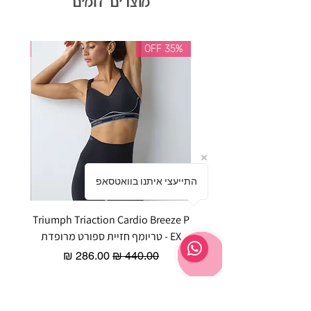
מוצרים דומים
35% OFF
35% OFF
התייעצי איתנו בוואטסאפ
Triumph Triaction Cardio Breeze P
EX - טריומף חזיית ספורט מרופדת
ר
מחיר רגיל
מחיר מבצע