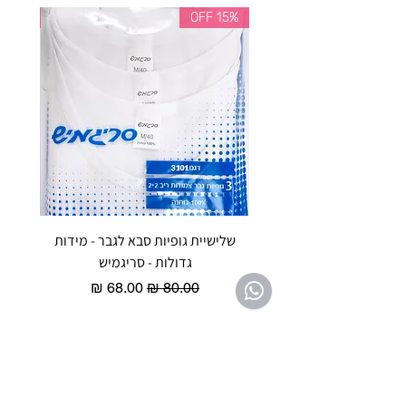
35% OFF
15% OFF
שלישיית גופיות סבא לגבר - מידות
reeze P
גדולות - סריגמיש
EX - טריומף חזיית ספורט מרופדת
מחיר רגיל
מחיר מבצע