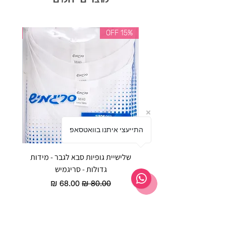
35% OFF
15% OFF
התייעצי איתנו בוואטסאפ
שלישיית גופיות סבא לגבר - מידות
reeze P
גדולות - סריגמיש
EX - טריומף חזיית ספורט מרופדת
מחיר רגיל
מחיר מבצע