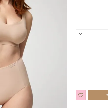
יר מבצע
י