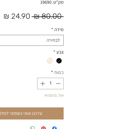
מק"ט: 19690
מחיר רגיל
מח
 ‏80.00 ‏₪ 
מידה
*
לבחירה
צבע
*
כמות
*
אזל מהמלאי
עדכנו אותי כשחוזר למלא