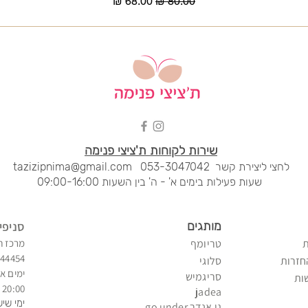
מחיר רגיל
מחיר מבצע
שירות לקוחות ת'ציצי פנימה
לחצי ליציר
ת קשר
053-3047042
tazizipnima@gmail.com
שעות פעילות בימים א' - ה' בין השעות 09:00-16:00
מותגים
סני
פי
טריומף
מרכז ח
344454
חזרות
סלוגי
ימים א'
סריגמיש
ות
20:00 - 09:00
jadea
ימי שיש
גו אנדר go under