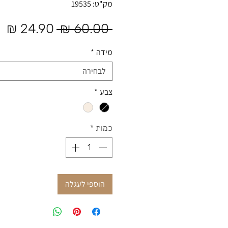
מק"ט: 19535
מחיר רגיל
מח
 ‏60.00 ‏₪ 
מידה
*
לבחירה
צבע
*
כמות
*
הוספי לעגלה