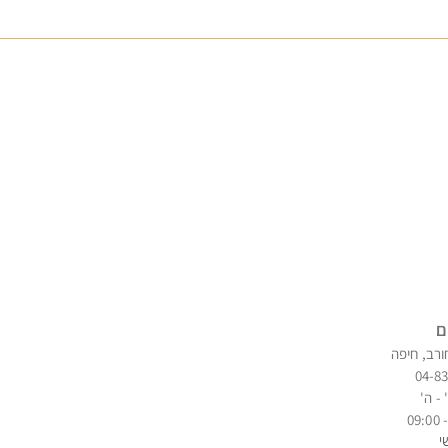
ם
ורב, חיפה
04-8
 - ה'
י