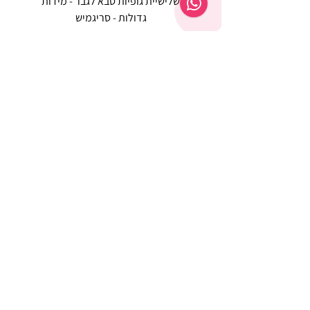
שלישיית גופיות סבא לגבר - מידות
reeze P
גדולות - סריגמיש
EX - טריומף חזיית ספורט מרופדת
מחיר רגיל
מחיר מבצע
שירות לקוחות ת'ציצי פנימה
לחצי ליציר
ת קשר
053-3047042
tazizipnima@gmail.com
שעות פעילות בימים א' - ה' בין השעות 09:00-
16:00