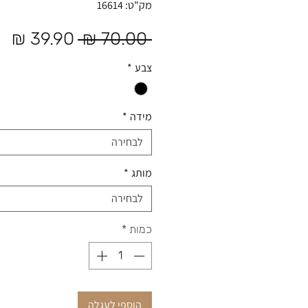
מק"ט: 16614
מחיר
מח
 ‏70.00 ‏₪ 
רגיל
מב
צבע
*
מידה
*
לבחירה
מותג
*
לבחירה
כמות
*
הוספי לעגלה