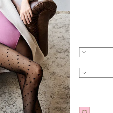
יר
צע