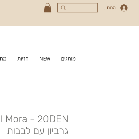
התחברי
מותגים
NEW
חזיות
מחט
l Mora - 20DEN
גרביון עם לבבות