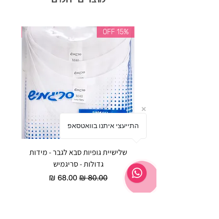
35% OFF
15% OFF
התייעצי איתנו בוואטסאפ
שלישיית גופיות סבא לגבר - מידות
reeze P
גדולות - סריגמיש
EX - טריומף חזיית ספורט מרופדת
מחיר רגיל
מחיר מבצע