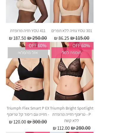
301 YOU גוזיה ללא תפרים
411 YOU חזיה מרופדת
מחיר רגיל
מחיר מבצע
מחיר רגיל
מחיר מבצע
60% OFF
60% OFF
הוספה לסל
אזל מהמלאי
Triumph Flex Smart P EX
Triumph Bright Spotlight
P - טריומף חזייה מרופדת
- חזייה עם ריפוד קל טריומף
ללא קשת
מחיר רגיל
מחיר מבצע
מחיר רגיל
מחיר מבצע