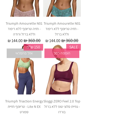
Triumph Amourette N01
Triumph Amourette N01
- חזיה טריומף ללא ריפוד
- חזיה טריומף ללא ריפוד
וללא ברזל
וללא ברזל ורודה
מחיר רגיל
מחיר מבצע
מחיר רגיל
מחיר מבצע
SALE
150 ש"ח
הוספה לסל
אזל מהמלאי
Triumph Triaction Energy
Sloggi ZERO Feel 2.0 Top
- גוזיית סלוגי טופ ללא ברזל
Lite N EX - טריומף חזיית
בורדו
ספורט