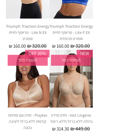
Triumph Triaction Energy
Triumph Triaction Energy
Lite P EX - טריומף חזיית
Lite N EX - טריומף חזיית
ספורט מרופדת
ספורט
מחיר רגיל
מחיר מבצע
מחיר רגיל
מחיר מבצע
30% OFF
NEW
הוספה לסל
הוספה לסל
Hot Lingerie - חזיה מידה
Playtex - חזיה עם פתיחה
גדולה ללא ברזל וללא ריפוד
קדמית ללא ברזל ליציבה
נכונה
מחיר רגיל
מחיר מבצע