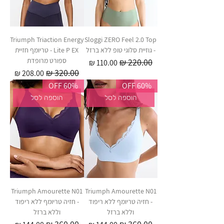
Triumph Triaction Energy
Sloggi ZERO Feel 2.0 Top
- גוזיית סלוגי טופ ללא ברזל
Lite P EX - טריומף חזיית
ספורט מרופדת
מחיר רגיל
מחיר מבצע
מחיר רגיל
מחיר מבצע
60% OFF
60% OFF
הוספה לסל
הוספה לסל
Triumph Amourette N01
Triumph Amourette N01
- חזיה טריומף ללא ריפוד
- חזיה טריומף ללא ריפוד
וללא ברזל
וללא ברזל