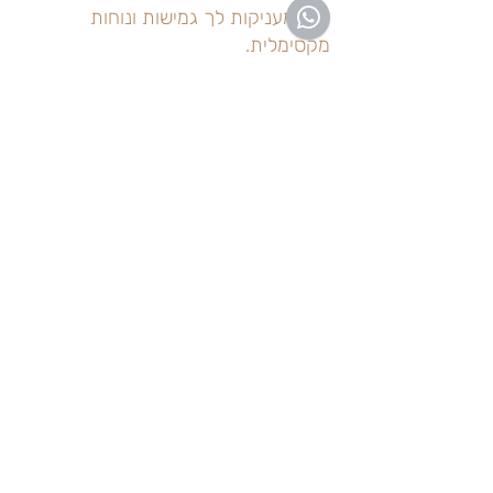
שהן מעניקות לך גמישות ונוחות
מקסימלית.
כשזה מגיע לאופנה ובריאות של נשים, חזיות
ללא ברזלים הן האופציה המושלמת מכיוון
שהן אינן גורמות לכאב או אי נוחות. חזיות
אלה מאפשרות לך לנוע בחופשיות ומתאימות
כמעט לכל צורות הגוף. הן מגיעות במגוון
רחב של עיצובים וצבעים.
היתרונות של חזייה ללא
ברזלים
אין חיכוך או דקירה של ברזלים: בין אם זו
חזייה יקרה או זולה יותר, תמיד יש חיכוך או
דקירה מהברזלים. זו לא בעיה במקרה של
חזיות ללא ברזלים.
סופר חמודה ומסוגננת:
לחזיות ללא ברזלים