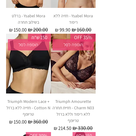
Ysabel Mora - חזיה ללא
Ysabel Mora - ברלט
ריפוד
בשילוב תחרה
מחיר רגיל
מחיר מבצע
מחיר רגיל
מחיר מבצע
35% OFF
150 ש"ח
הוספה לסל
הוספה לסל
Triumph Modern Lace +
Triumph Amourette
Charm N03 - חזיית תחרה
Cotton N - חזייה ללא ברזל
ללא ריפוד וללא ברזל
טריומף
טריומף
מחיר רגיל
מחיר מבצע
מחיר רגיל
מחיר מבצע
150 ש"ח
30% OFF