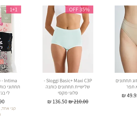
1+1
35% OFF
Lee Co - זוג תחתונים
Sloggi Basic+ Maxi C3P -
ima
א תפר
שלישיית תחתונים כותנה
תחתוני כות
סלוגי מקסי
לי בגז
חיר מבצע
מחיר רגיל
מחיר מבצע
מח
קני אחד, 
מ