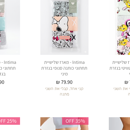
 מארז שלישיית
Intima - מארז שלישיית
ima
וויטי בגזרת
תחתוני כותנה סנופי בגזרת
תחתוני כו
מיני
בגז
מחיר
מח
י את השני
קני אחד, קבלי את השני
מתנה
25% OFF
35% OFF