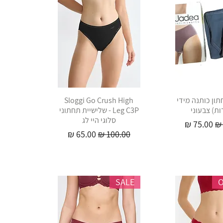
- תחתון כותנה מידי
Sloggi Go Crush High
Leg C3P - שלישיית תחתוני
סלוגי היי לג
יל
מחיר מבצע
מחיר רגיל
מחיר מבצע
SALE