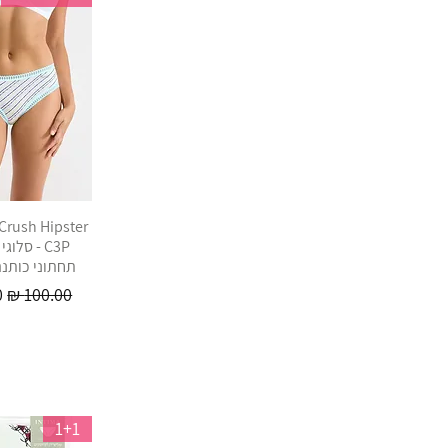
Crush Hipster
C3P - סלו
תחתוני כותנ
מחיר רגיל
מ
1+1