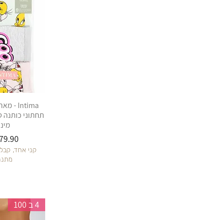
Intima -
תחתוני כותנה ט
מיני
מחיר
קני אחד, קבל
מתנה
4 ב 100