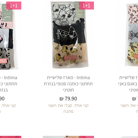
1+1
1+1
 מארז שלישיית
Intima - מארז שלישיית
ima
באגס באני
תחתוני כותנה סנופי בגזרת
תחתוני כו
טיני
חוטיני
בגזר
מחיר
מח
י את השני
קני אחד, קבלי את השני
קני אחד, 
מתנה
מ