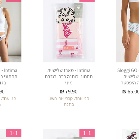
Sloggi GO 
Intima - מארז שלישיית
ima
גי שלישיית
תחתוני כותנה ברבי בגזרת
תחתוני כו
ה היפסטר
מיני
בגז
חיר מבצע
מחיר
מח
קני אחד, קבלי את השני
קני אחד, 
מתנה
מ
1+1
1+1