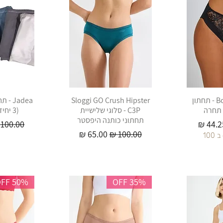
Bonita De Mas - תחתון
Sloggi GO Crush Hipster
Jadea 
 תחרה
C3P - סלוגי שלישיית
(3 יחידות) צבעוני
תחתוני כותנה היפסטר
חיר מבצע
מחיר רג
מחיר רגיל
מחיר מבצע
50% OFF
35% OFF