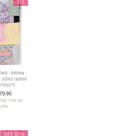
1+1
S/3
S\38
XL
XL/5
XL\44
XS
XS/2
XS\36
XXL
XXL/6
Intima -
XXL\46
תחתוני כותנה ד
XXXL
לי בגזרת 
XXXL/7
מחיר
XXXXL
קני אחד, קבל
XXXXL/8
מתנה
35% OFF