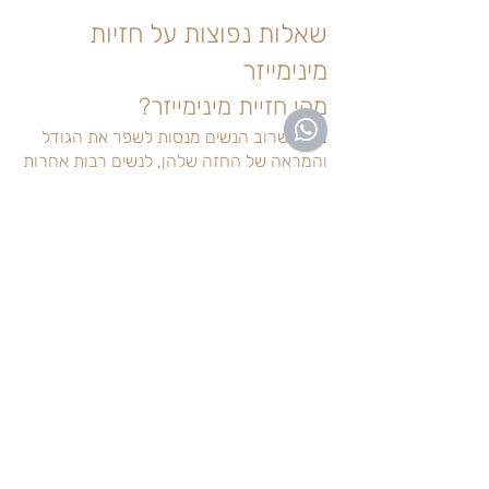
שאלות נפוצות על חזיות
מינימייזר
מהי חזיית מינימייזר?
בעוד שרוב הנשים מנסות לשפר את הגודל
והמראה של החזה שלהן, לנשים רבות אחרות
יש חזה גדול והן רוצות להקטין את המראה
שלו במידה מסוימת. זה המקום שבו חזיית
מינימייזר היא שימושית ביותר. זוהי הדרך
הקלה ביותר להקטין את המראה של חזה
גדול יותר. ההקטנה משפיעה רק על המראה
ולא על הצורה או הגודל האמיתיים של החזה.
האם חזיות מינימייזר נוחות?
חזיות מינימייזר הן מהחזיות הנוחות ביותר
שיש. הן מונעות מהחזה "להישפך" בגלל
שהקאפים שלהן מכסים היטב את השדיים. יש
לחזיות אלה רצועות עבות המספקות תמיכה
ונוחות.