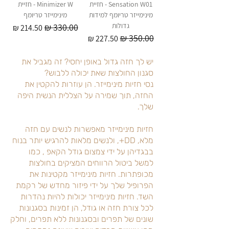
Sensation W01 - חזיית
Minimizer W - חזיית
מינימייזר טריומף למידות
מינימייזר טריומף
גדולות
מחיר רגיל
מחיר מבצע
מחיר רגיל
מחיר מבצע
יש לך חזה גדול באופן יחסי? זה מגביל את
סגנון החולצות שאת יכולה ללבוש?
נסי חזיות מינימייזר. הן עוזרות להקטין את
החזה, תוך שמירה על הצללית הנשית היפה
שלך.
חזיות מינימייזר מאפשרות לנשים עם חזה
מלא, DD+, ולנשים מלאות להרגיש יותר בנוח
בבגדיהן על ידי צמצום גודל הקאפ , כמו
למשל ביטול הרווחים המציקים בחולצות
מכופתרות. חזיות מינימייזר מקטינות את
הפרופיל שלך על ידי פיזור מחדש של רקמת
השד. חזיות מינימייזר יכולות להיות נהדרות
לכל צורת חזה או גודל, הן זמינות בסגנונות
שונים של תפרים ובסגנונות ללא תפרים, וחלק