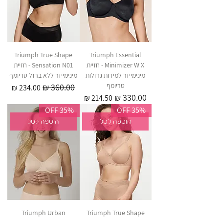
Triumph True Shape
Triumph Essential
Minimizer W X - חזיית
Sensation N01 - חזיית
מינימייזר למידות גדולות
מינימייזר ללא ברזל טריומף
טריומף
מחיר רגיל
מחיר מבצע
מחיר רגיל
מחיר מבצע
35% OFF
35% OFF
הוספה לסל
הוספה לסל
Triumph Urban
Triumph True Shape