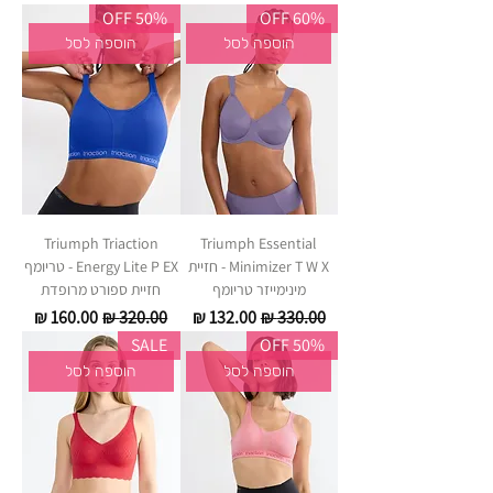
50% OFF
60% OFF
הוספה לסל
הוספה לסל
Triumph Triaction
Triumph Essential
Minimizer T W X - חזיית
Energy Lite P EX - טריומף
מינימייזר טריומף
חזיית ספורט מרופדת
מחיר רגיל
מחיר מבצע
מחיר רגיל
מחיר מבצע
SALE
50% OFF
הוספה לסל
הוספה לסל