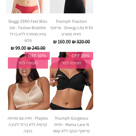
Sloggi ZERO Feel Bliss
Triumph Triaction
Energy Lite N EX - טריומף
Festive Bralette - טופ
חזיית ספורט
גוזיה מתחרה ללא ברזל
סלוגי
מחיר רגיל
מחיר מבצע
מחיר רגיל
מחיר מבצע
30% OFF
35% OFF
הוספה לסל
הוספה לסל
Triumph Gorgeous
Playtex - חזיה עם פתיחה
Mama Lace N - חזיית
קדמית ללא ברזל ליציבה
טריומף הנקה ללא קשת
נכונה