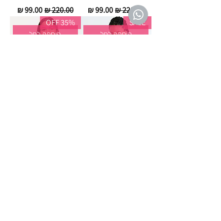
מחיר רגיל
מחיר מבצע
מחיר רגיל
מחיר מבצע
35% OFF
SALE
הוספה לסל
הוספה לסל
Triumph Amourette
Sloggi ZERO Feel 2.0
Bralette - ברלט סלוגי ללא
WHP - טריומף חזיית תחרה
ברזל
מרופדת עם קשת
מחיר רגיל
מחיר מבצע
מחיר רגיל
מחיר מבצע
35% OFF
60% OFF
אזל מהמלאי
הוספה לסל