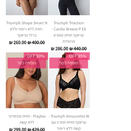
Triumph Shape Smart N
Triumph Triaction
Cardio Breeze P EX -
- חזיה ללא ריפוד וללא
טריומף חזיית ספורט
ברזל טריומף
מרופדת
מחיר רגיל
מחיר מבצע
מחיר רגיל
מחיר מבצע
30% OFF
35% OFF
הוספה לסל
הוספה לסל
Triumph Amourette W -
Playtex - חזיית מינימייזר
טריומף חזיית תחרה עם
ללא קשת
קשת ללא ריפוד
מחיר רגיל
מחיר מבצע