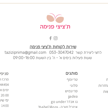
שירות לקוחות ת'ציצי פנימה
לחצי ליציר
ת קשר
053-3047042
tazizipnima@gmail.com
שעות פעילות בימים א' - ה' בין השעות 09:00-16:00
מותגים
סני
פי
טריומף
מרכז ח
344454
חזרות
סלוגי
ימים א'
סריגמיש
ות
20:00 - 09:00
jadea
ימי שיש
גו אנדר go under
14:00 - 09:00
איזב
ל מורה - Ysabel Mora