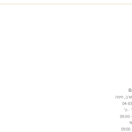
ם
ורב, חיפה
04-8
 - ה'
י