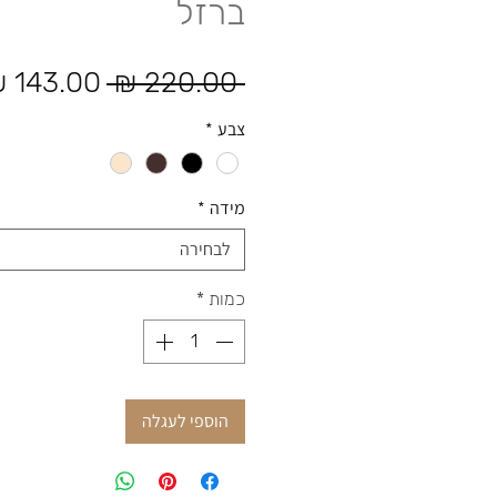
ברזל
מחיר רגיל
 ‏220.00 ‏₪ 
צבע
*
מידה
*
לבחירה
כמות
*
הוספי לעגלה