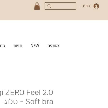
התחברי
מותגים
NEW
חזיות
מחט
i ZERO Feel 2.0
Soft bra - ס