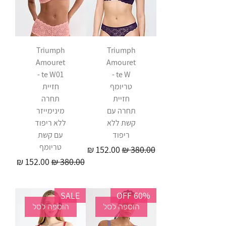
Triumph
Triumph
Amouret
Amouret
te W01 -
te W -
טריומף
חזיית
חזיית
תחרה
תחרה עם
מינימייזר
קשת ללא
ללא ריפוד
ריפוד
עם קשת
טריומף
מחיר רגיל
מחיר מבצע
מחיר רגיל
מחיר מבצע
SALE
60% OFF
הוספה לסל
הוספה לסל