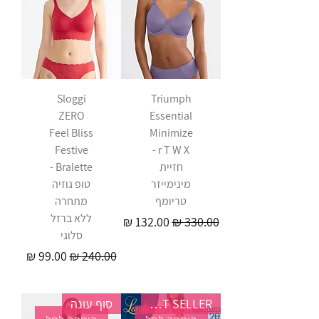
Sloggi
Triumph
ZERO
Essential
Feel Bliss
Minimize
Festive
r T W X -
חזיית
Bralette -
מינימייזר
טופ גוזיה
טריומף
מתחרה
ללא ברזל
מחיר רגיל
מחיר מבצע
סלוגי
מחיר רגיל
מחיר מבצע
BEST SELLER
סוף עונה