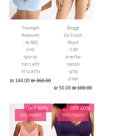
Triumph
Sloggi
Amouret
Go Crush
te N01 -
Short
C3P -
חזיה
שלישיית
טריומף
תחתוני
ללא ריפוד
סלוגי
וללא ברזל
שורט
מחיר רגיל
מחיר מבצע
מחיר רגיל
מחיר מבצע
60% OFF
60% OFF
הוספה לסל
הוספה לסל