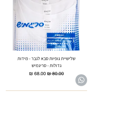
שלישיית גופיות סבא לגבר - מידות
reeze P
גדולות - סריגמיש
EX - טריומף חזיית ספורט מרופדת
מחיר רגיל
מחיר מבצע