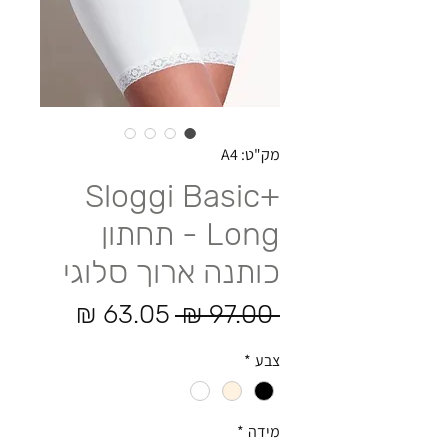
מק"ט: A4
Sloggi Basic+
Long - תחתון
כותנה ארוך סלוגי
מחיר רגיל
מחיר מ
 ‏97.00 ‏₪ 
צבע
*
מידה
*