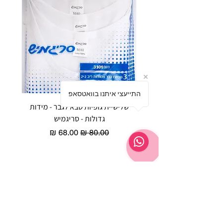
התייעצי איתנו בוואטסאפ
שלישיית גופיות סבא לגבר - מידות
reeze P
גדולות - סריגמיש
EX - טריומף חזיית ספורט מרופדת
מחיר רגיל
מחיר מבצע