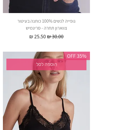
גופייה לנשים 100% כותנהׁׁ ׁבעיטור
צווארון תחרה - סריגמיש
מחיר רגיל
מחיר מבצע
35% OFF
הוספה לסל