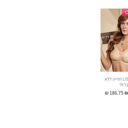
LISCA - 486 חזייה ללא
רזל
ל
מחיר מבצע