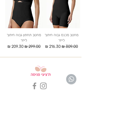
מחטב מכנס גבוה חיתוך
מחטב תחתון גבוה חיתוך
לייזר
לייזר
מחיר רגיל
מחיר מבצע
מחיר רגיל
מחיר מבצע
שירות לקוחות ת'ציצי פנימה
לחצי ליציר
ת קשר
053-3047042
tazizipnima@gmail.com
שעות פעילות בימים א' - ה' בין השעות 09:00-