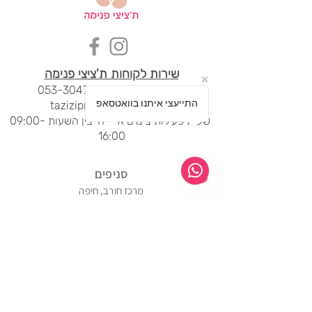
שירות לקוחות ת'ציצי פנימה
לחצי ליציר
ת קשר
053-3047042
התייעצי איתנו בוואטסאפ
tazizipnima@gmail.com
שעות פעילות בימים א' - ה' בין השעות 09:00-
16:00
סני
פים
מרכז חורב, חיפה
04-8344454
ימים א' - ה'
20:00 - 09:00
ימי שישי
14:00 - 09:00