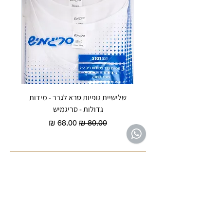
שלישיית גופיות סבא לגבר - מידות
reeze P
גדולות - סריגמיש
EX - טריומף חזיית ספורט מרופדת
מחיר רגיל
מחיר מבצע