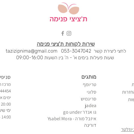
שירות לקוחות ת'ציצי פנימה
לחצי ליציר
ת קשר
053-3047042
tazizipnima@gmail.com
שעות פעילות בימים א' - ה' בין השעות 09:00-16:00
מותגים
סני
פי
טריומף
מרכז ח
344454
חזרות
סלוגי
ימים א'
סריגמיש
ות
20:00 - 09:00
jadea
ימי שיש
גו אנדר go under
14:00 - 09:00
איזב
ל מורה - Ysabel Mora
דורינה
וזלטר