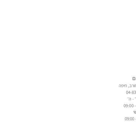
ם
ורב, חיפה
04-8
 - ה'
י