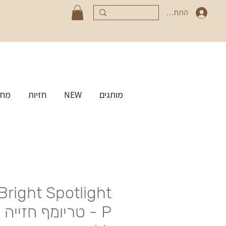
התחברי
מותגים
NEW
חזיות
מחט
Bright Spotlight
P - טריומף חזייה