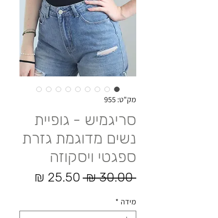
מק"ט: 955
סריגמיש - גופיית
נשים מדוגמת גזרת
ספגטי ויסקוזה
מחיר רגיל
מחיר מ
 ‏30.00 ‏₪ 
מידה
*