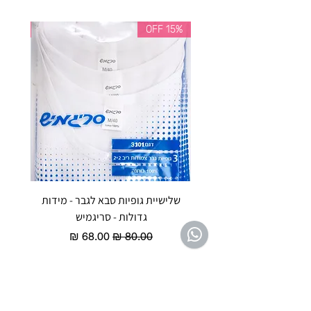
35% OFF
15% OFF
שלישיית גופיות סבא לגבר - מידות
reeze P
גדולות - סריגמיש
EX - טריומף חזיית ספורט מרופדת
מחיר רגיל
מחיר מבצע