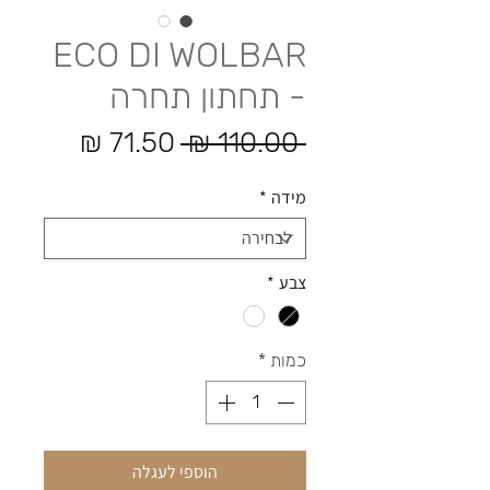
ECO DI​ WOLBAR
- תחתון תחרה
מחיר רגיל
מחיר מ
 ‏110.00 ‏₪ 
מידה
*
צבע
*
כמות
*
הוספי לעגלה