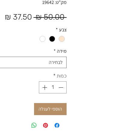
מק"ט: 19642
מחיר רגיל
מח
 ‏50.00 ‏₪ 
צבע
*
מידה
*
לבחירה
כמות
*
הוספי לעגלה