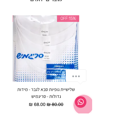
35% OFF
15% OFF
שלישיית גופיות סבא לגבר - מידות
reeze P
גדולות - סריגמיש
EX - טריומף חזיית ספורט מרופדת
מחיר רגיל
מחיר מבצע