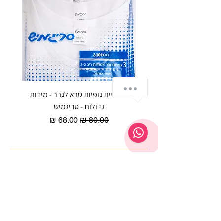
התייעצי איתנו בוואטסאפ
שלישיית גופיות סבא לגבר - מידות
reeze P
גדולות - סריגמיש
EX - טריומף חזיית ספורט מרופדת
מחיר רגיל
מחיר מבצע