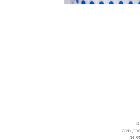
ם
ורב, חיפה
04-8