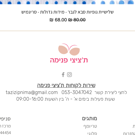
שלישיית גופיות סבא לגבר - מידות גדולות - סריגמיש
תצוגה מהירה
מחיר רגיל
מחיר מבצע
שירות לקוחות ת'ציצי פנימה
לחצי ליציר
ת קשר
053-3047042
tazizipnima@gmail.com
שעות פעילות בימים א' - ה' בין השעות 09:00-16:00
מותגים
סני
פי
טריומף
מרכז ח
344454
חזרות
סלוגי