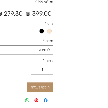
מק"ט: 9299
מחיר רגיל
 ‏399.00 ‏₪ 
צבע
*
מידה
*
לבחירה
כמות
*
הוספי לעגלה