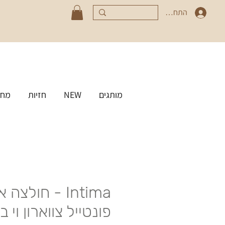
התחברי
מותגים
NEW
חזיות
מחט
Intima - חולצה
פונטייל צווארון וי ב