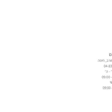
ם
ורב, חיפה
04-8
 - ה'
י