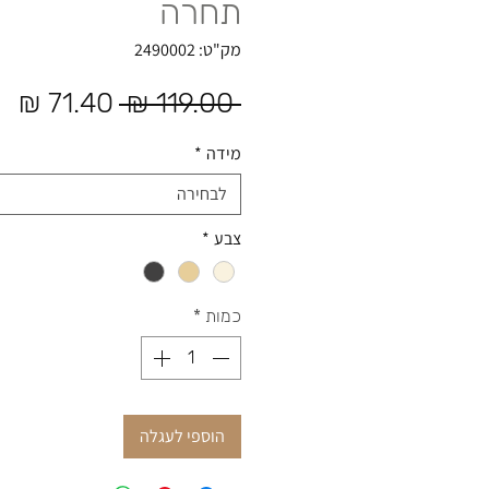
תחרה
מק"ט: 2490002
מחיר רגיל
מח
 ‏119.00 ‏₪ 
מידה
*
לבחירה
צבע
*
כמות
*
הוספי לעגלה