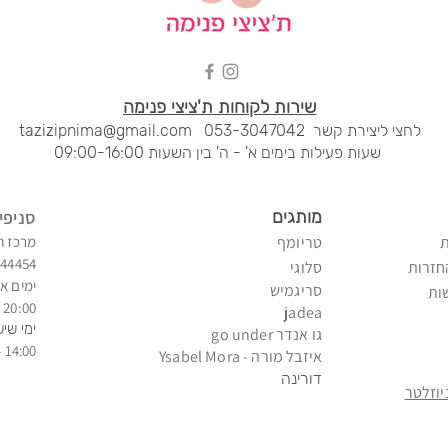
שירות לקוחות ת'ציצי פנימה
לחצי ליציר
ת קשר
053-3047042
tazizipnima@gmail.com
שעות פעילות בימים א' - ה' בין השעות 09:00-16:00
מותגים
סני
פי
טריומף
מרכז ח
344454
חזרות
סלוגי
ימים א'
סריגמיש
ות
20:00 - 09:00
jadea
ימי שיש
גו אנדר go under
14:00 - 09:00
איזב
ל מורה - Ysabel Mora
דורינה
וזלטר